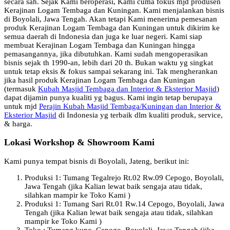
secara sah. Sejak Kami beroperasi, Kami cuma fokus mjd produsen
Kerajinan Logam Tembaga dan Kuningan. Kami menjalankan bisnis
di Boyolali, Jawa Tengah. Akan tetapi Kami menerima pemesanan
produk Kerajinan Logam Tembaga dan Kuningan untuk dikirim ke
semua daerah di Indonesia dan juga ke luar negeri. Kami siap
membuat Kerajinan Logam Tembaga dan Kuningan hingga
pemasangannya, jika dibutuhkan. Kami sudah mengoperasikan
bisnis sejak th 1990-an, lebih dari 20 th. Bukan waktu yg singkat
untuk tetap eksis & fokus sampai sekarang ini. Tak mengherankan
jika hasil produk Kerajinan Logam Tembaga dan Kuningan
(termasuk
Kubah Masjid Tembaga dan Interior & Eksterior Masjid
)
dapat dijamin punya kualiti yg bagus. Kami ingin tetap berupaya
untuk mjd
Perajin Kubah Masjid Tembaga/Kuningan dan Interior &
Eksterior Masjid
di Indonesia yg terbaik dlm kualiti produk, service,
& harga.
Lokasi Workshop & Showroom Kami
Kami punya tempat bisnis di Boyolali, Jateng, berikut ini:
Produksi 1: Tumang Tegalrejo Rt.02 Rw.09 Cepogo, Boyolali,
Jawa Tengah (jika Kalian lewat baik sengaja atau tidak,
silahkan mampir ke Toko Kami )
Produksi 1: Tumang Sari Rt.01 Rw.14 Cepogo, Boyolali, Jawa
Tengah (jika Kalian lewat baik sengaja atau tidak, silahkan
mampir ke Toko Kami )