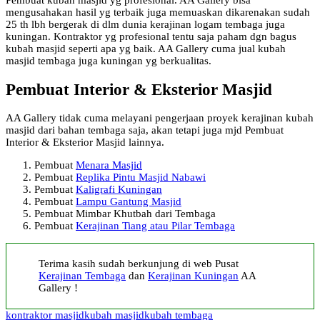
mengusahakan hasil yg terbaik juga memuaskan dikarenakan sudah
25 th lbh bergerak di dlm dunia kerajinan logam tembaga juga
kuningan. Kontraktor yg profesional tentu saja paham dgn bagus
kubah masjid seperti apa yg baik. AA Gallery cuma jual kubah
masjid tembaga juga kuningan yg berkualitas.
Pembuat Interior & Eksterior Masjid
AA Gallery tidak cuma melayani pengerjaan proyek kerajinan kubah
masjid dari bahan tembaga saja, akan tetapi juga mjd Pembuat
Interior & Eksterior Masjid lainnya.
Pembuat
Menara Masjid
Pembuat
Replika Pintu Masjid Nabawi
Pembuat
Kaligrafi Kuningan
Pembuat
Lampu Gantung Masjid
Pembuat Mimbar Khutbah dari Tembaga
Pembuat
Kerajinan Tiang atau Pilar Tembaga
Terima kasih sudah berkunjung di web Pusat
Kerajinan Tembaga
dan
Kerajinan Kuningan
AA
Gallery !
kontraktor masjid
kubah masjid
kubah tembaga