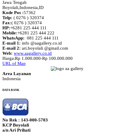
Jawa Tengah
Boyolali,Indonesia
,
ID
Kode Pos :
57362
Telp:
( 0276 ) 320374
Fax:
( 0276 ) 320374
HP:
+6281 225 444 111
Mobile:
+6281 225 444 222
WhatsApp:
081 225 444 111
E-mail 1:
info @aagallery.co.id
E-mail 2:
ari.boyolali @gmail.com
Web:
www.aagallery.co.id
Harga:
Rp 1.000.000-Rp 100.000.000
URL of Map
Area Layanan
Indonesia
DATA BANK
No Rek : 143-000-5703
KCP Boyolali
a/n Ari Prihati