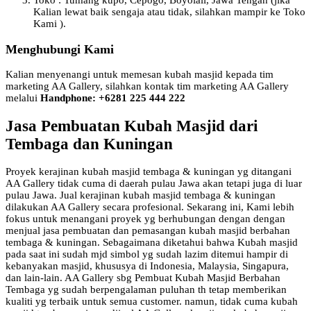
Toko : Tumang kupo, Cepogo, Boyolali, Jawa Tengah (jika
Kalian lewat baik sengaja atau tidak, silahkan mampir ke Toko
Kami ).
Menghubungi Kami
Kalian menyenangi untuk memesan kubah masjid kepada tim
marketing AA Gallery, silahkan kontak tim marketing AA Gallery
melalui
Handphone: +6281 225 444 222
Jasa Pembuatan Kubah Masjid dari
Tembaga dan Kuningan
Proyek kerajinan kubah masjid tembaga & kuningan yg ditangani
AA Gallery tidak cuma di daerah pulau Jawa akan tetapi juga di luar
pulau Jawa. Jual kerajinan kubah masjid tembaga & kuningan
dilakukan AA Gallery secara profesional. Sekarang ini, Kami lebih
fokus untuk menangani proyek yg berhubungan dengan dengan
menjual jasa pembuatan dan pemasangan kubah masjid berbahan
tembaga & kuningan. Sebagaimana diketahui bahwa Kubah masjid
pada saat ini sudah mjd simbol yg sudah lazim ditemui hampir di
kebanyakan masjid, khususya di Indonesia, Malaysia, Singapura,
dan lain-lain. AA Gallery sbg Pembuat Kubah Masjid Berbahan
Tembaga yg sudah berpengalaman puluhan th tetap memberikan
kualiti yg terbaik untuk semua customer. namun, tidak cuma kubah