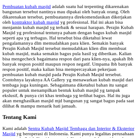
Pembuatan kubah masjid
adalah suatu hal terpenting dikarenakan
bangunan tersebut nantinya mau dipakai oleh banyak orang. Oleh
dikarenakan tersebut, pembuatannya direkomendasikan dikerjakan
oleh
kontraktor kubah masjid
yg profesional. Hal ini akan bisa
menjamin kubah masjid yg terbaik & sesuai harapan. Perajin Kubah
Masjid yg profesional tentunya paham dengan bagus kubah masjid
seperti apa yg terbagus. Hal tersebut bisa diketahui lewat
pengalamannya dlm memudahkan para klien. Semakin banyak
Perajin Kubah Masjid tersebut memudahkan klien dlm membuat
kubah masjid, maka semakin bagus pula hasil yg diberikan. Kalian
bisa mengecheck bagaimana respon dari para klien-nya, apakah lbh
banyak respon positif maupun respon negatif. Umpama lbh banyak
respon positif, maka kalian bisa mempercayakan pekerjaan
pembuatan kubah masjid pada Perajin Kubah Masjid tersebut.
Contohnya layaknya AA Gallery yg menawarkan kubah masjid dari
tembaga juga kuningan. Sebagaimana diketahui bahan itu sangat
populer untuk menampilkan bentuk kubah masjid yg tampak
ekslusif, & punya ciri khas tembaga yg terlihat bagus. Hal itu juga
akan menghasilkan masjid mjd bangunan yg sangat bagus pada saat
dilihat & mampu menarik hati jamaah.
Tentang Kami
Kami adalah
Sentra Kubah Masjid Tembaga dan Interior & Eksterior
Masjid
yg beroperasi di Indonesia. Kami punya legalitas perusahaan