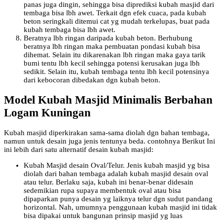
panas juga dingin, sehingga bisa diprediksi kubah masjid dari
tembaga bisa lbh awet. Terkait dgn efek cuaca, pada kubah
beton seringkali ditemui cat yg mudah terkelupas, buat pada
kubah tembaga bisa lbh awet.
Beratnya lbh ringan daripada kubah beton. Berhubung
beratnya lbh ringan maka pembuatan pondasi kubah bisa
dihemat. Selain itu dikarenakan lbh ringan maka gaya tarik
bumi tentu lbh kecil sehingga potensi kerusakan juga lbh
sedikit. Selain itu, kubah tembaga tentu lbh kecil potensinya
dari kebocoran dibedakan dgn kubah beton.
Model Kubah Masjid Minimalis Berbahan
Logam Kuningan
Kubah masjid diperkirakan sama-sama diolah dgn bahan tembaga,
namun untuk desain juga jenis tentunya beda. contohnya Berikut Ini
ini lebih dari satu alternatif desain kubah masjid:
Kubah Masjid desain Oval/Telur. Jenis kubah masjid yg bisa
diolah dari bahan tembaga adalah kubah masjid desain oval
atau telur. Berlaku saja, kubah ini benar-benar didesain
sedemikian rupa supaya membentuk oval atau bisa
dipaparkan punya desain yg laiknya telur dgn sudut pandang
horizontal. Nah, umumnya penggunaan kubah masjid ini tidak
bisa dipakai untuk bangunan prinsip masjid yg luas