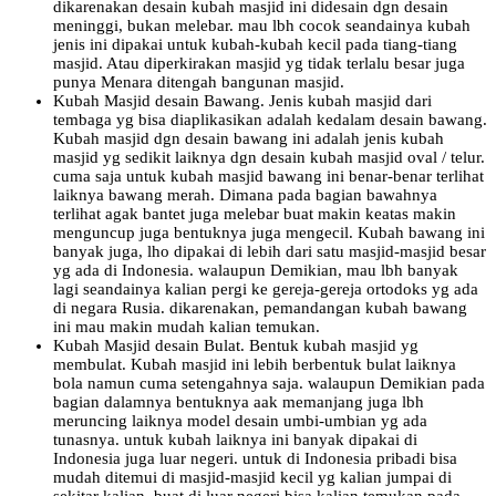
dikarenakan desain kubah masjid ini didesain dgn desain
meninggi, bukan melebar. mau lbh cocok seandainya kubah
jenis ini dipakai untuk kubah-kubah kecil pada tiang-tiang
masjid. Atau diperkirakan masjid yg tidak terlalu besar juga
punya Menara ditengah bangunan masjid.
Kubah Masjid desain Bawang. Jenis kubah masjid dari
tembaga yg bisa diaplikasikan adalah kedalam desain bawang.
Kubah masjid dgn desain bawang ini adalah jenis kubah
masjid yg sedikit laiknya dgn desain kubah masjid oval / telur.
cuma saja untuk kubah masjid bawang ini benar-benar terlihat
laiknya bawang merah. Dimana pada bagian bawahnya
terlihat agak bantet juga melebar buat makin keatas makin
menguncup juga bentuknya juga mengecil. Kubah bawang ini
banyak juga, lho dipakai di lebih dari satu masjid-masjid besar
yg ada di Indonesia. walaupun Demikian, mau lbh banyak
lagi seandainya kalian pergi ke gereja-gereja ortodoks yg ada
di negara Rusia. dikarenakan, pemandangan kubah bawang
ini mau makin mudah kalian temukan.
Kubah Masjid desain Bulat. Bentuk kubah masjid yg
membulat. Kubah masjid ini lebih berbentuk bulat laiknya
bola namun cuma setengahnya saja. walaupun Demikian pada
bagian dalamnya bentuknya aak memanjang juga lbh
meruncing laiknya model desain umbi-umbian yg ada
tunasnya. untuk kubah laiknya ini banyak dipakai di
Indonesia juga luar negeri. untuk di Indonesia pribadi bisa
mudah ditemui di masjid-masjid kecil yg kalian jumpai di
sekitar kalian. buat di luar negeri bisa kalian temukan pada