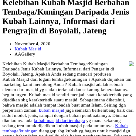
Kelebihan Kubah Masjid Berbahan
Tembaga/Kuningan Daripada Jenis
Kubah Lainnya, Informasi dari
Pengrajin di Boyolali, Jateng
November 4, 2020
Kubah Masjid
AAGallery
Kelebihan Kubah Masjid Berbahan Tembaga/Kuningan
Daripada Jenis Kubah Lainnya, Informasi dari Pengrajin di
Boyolali, Jateng. Apakah Anda sedang mencari produsen
Kubah Masjid dari logam tembaga/kuningan ? Apakah diijinkan tim
marketing kami menolong Anda ? Kubah masjid adalah sebuah
elemen dari masjid yg sudah terkenal dan sekarang keberadaannya
begitu urgen. Kubah masjid sendiri menjadi suatu karakteristik yang
dijadikan sbg karakteristik suatu masjid. Sebagaimana diketahui,
bahwa masjid adalah tempat ibadah buat umat Islam. Seiring dgn
perputaran zaman,
kubah masjid
juga semakin berkembang baik dari
sudut model, jenis, sampai dengan bahan pembuatannya. Dimana
diantaranya ada
kubah masjid dari tembaga
yg mana sekarang
sedang tren untuk dijadikan kubah masjid pada umumnya.
Kubah
tembaga/kuningan
dianggap sbg kubah yg bagus untuk masjid dgn
semua kehandalan yg dimiliki oleh bahan pembentuknya. Sekarang