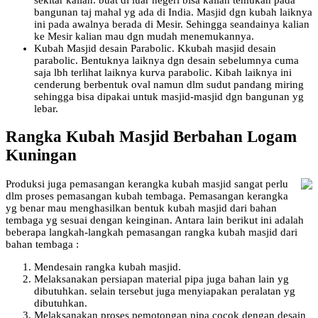
bangunan taj mahal yg ada di India. Masjid dgn kubah laiknya
ini pada awalnya berada di Mesir. Sehingga seandainya kalian
ke Mesir kalian mau dgn mudah menemukannya.
Kubah Masjid desain Parabolic. Kkubah masjid desain
parabolic. Bentuknya laiknya dgn desain sebelumnya cuma
saja lbh terlihat laiknya kurva parabolic. Kibah laiknya ini
cenderung berbentuk oval namun dlm sudut pandang miring
sehingga bisa dipakai untuk masjid-masjid dgn bangunan yg
lebar.
Rangka Kubah Masjid Berbahan Logam
Kuningan
Produksi juga pemasangan kerangka kubah masjid sangat perlu
dlm proses pemasangan kubah tembaga. Pemasangan kerangka
yg benar mau menghasilkan bentuk kubah masjid dari bahan
tembaga yg sesuai dengan keinginan. Antara lain berikut ini adalah
beberapa langkah-langkah pemasangan rangka kubah masjid dari
bahan tembaga :
Mendesain rangka kubah masjid.
Melaksanakan persiapan material pipa juga bahan lain yg
dibutuhkan. selain tersebut juga menyiapakan peralatan yg
dibutuhkan.
Melaksanakan proses pemotongan pipa cocok dengan desain