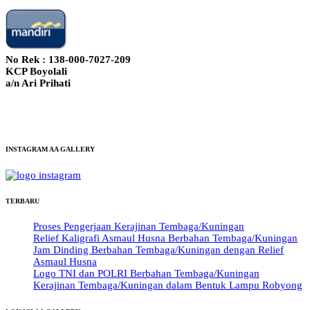
No Rek : 138-000-7027-209
KCP Boyolali
a/n Ari Prihati
INSTAGRAM AA GALLERY
TERBARU
Proses Pengerjaan Kerajinan Tembaga/Kuningan
Relief Kaligrafi Asmaul Husna Berbahan Tembaga/Kuningan
Jam Dinding Berbahan Tembaga/Kuningan dengan Relief
Asmaul Husna
Logo TNI dan POLRI Berbahan Tembaga/Kuningan
Kerajinan Tembaga/Kuningan dalam Bentuk Lampu Robyong