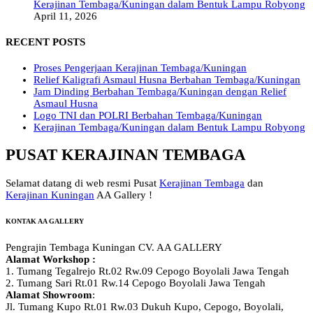
Kerajinan Tembaga/Kuningan dalam Bentuk Lampu Robyong
April 11, 2026
RECENT POSTS
Proses Pengerjaan Kerajinan Tembaga/Kuningan
Relief Kaligrafi Asmaul Husna Berbahan Tembaga/Kuningan
Jam Dinding Berbahan Tembaga/Kuningan dengan Relief
Asmaul Husna
Logo TNI dan POLRI Berbahan Tembaga/Kuningan
Kerajinan Tembaga/Kuningan dalam Bentuk Lampu Robyong
PUSAT KERAJINAN TEMBAGA
Selamat datang di web resmi Pusat
Kerajinan Tembaga
dan
Kerajinan Kuningan
AA Gallery !
KONTAK AA GALLERY
Pengrajin Tembaga Kuningan CV. AA GALLERY
Alamat Workshop :
1. Tumang Tegalrejo Rt.02 Rw.09 Cepogo Boyolali Jawa Tengah
2. Tumang Sari Rt.01 Rw.14 Cepogo Boyolali Jawa Tengah
Alamat Showroom
:
Jl. Tumang Kupo Rt.01 Rw.03 Dukuh Kupo, Cepogo, Boyolali,