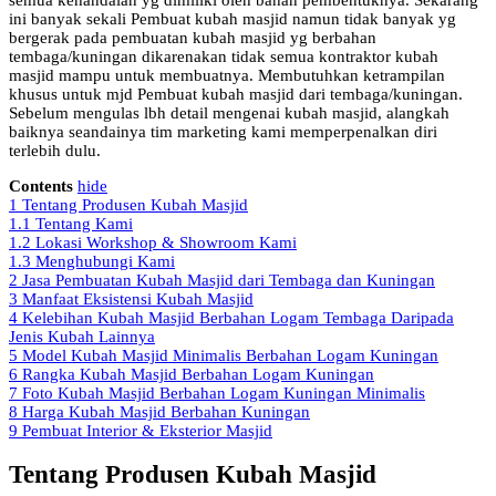
ini banyak sekali Pembuat kubah masjid namun tidak banyak yg
bergerak pada pembuatan kubah masjid yg berbahan
tembaga/kuningan dikarenakan tidak semua kontraktor kubah
masjid mampu untuk membuatnya. Membutuhkan ketrampilan
khusus untuk mjd Pembuat kubah masjid dari tembaga/kuningan.
Sebelum mengulas lbh detail mengenai kubah masjid, alangkah
baiknya seandainya tim marketing kami memperpenalkan diri
terlebih dulu.
Contents
hide
1
Tentang Produsen Kubah Masjid
1.1
Tentang Kami
1.2
Lokasi Workshop & Showroom Kami
1.3
Menghubungi Kami
2
Jasa Pembuatan Kubah Masjid dari Tembaga dan Kuningan
3
Manfaat Eksistensi Kubah Masjid
4
Kelebihan Kubah Masjid Berbahan Logam Tembaga Daripada
Jenis Kubah Lainnya
5
Model Kubah Masjid Minimalis Berbahan Logam Kuningan
6
Rangka Kubah Masjid Berbahan Logam Kuningan
7
Foto Kubah Masjid Berbahan Logam Kuningan Minimalis
8
Harga Kubah Masjid Berbahan Kuningan
9
Pembuat Interior & Eksterior Masjid
Tentang Produsen Kubah Masjid