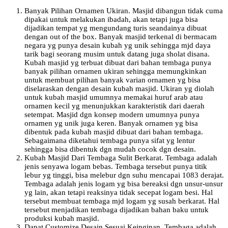
Banyak Pilihan Ornamen Ukiran. Masjid dibangun tidak cuma
dipakai untuk melakukan ibadah, akan tetapi juga bisa
dijadikan tempat yg mengundang turis seandainya dibuat
dengan out of the box. Banyak masjid terkenal di bermacam
negara yg punya desain kubah yg unik sehingga mjd daya
tarik bagi seorang musim untuk datang juga sholat disana.
Kubah masjid yg terbuat dibuat dari bahan tembaga punya
banyak pilihan ornamen ukiran sehingga memungkinkan
untuk membuat pilihan banyak varian ornamen yg bisa
diselaraskan dengan desain kubah masjid. Ukiran yg diolah
untuk kubah masjid umumnya memakai huruf arab atau
ornamen kecil yg menunjukkan karakteristik dari daerah
setempat. Masjid dgn konsep modern umumnya punya
ornamen yg unik juga keren. Banyak ornamen yg bisa
dibentuk pada kubah masjid dibuat dari bahan tembaga.
Sebagaimana diketahui tembaga punya sifat yg lentur
sehingga bisa dibentuk dgn mudah cocok dgn desain.
Kubah Masjid Dari Tembaga Sulit Berkarat. Tembaga adalah
jenis senyawa logam bebas. Tembaga tersebut punya titik
lebur yg tinggi, bisa melebur dgn suhu mencapai 1083 derajat.
Tembaga adalah jenis logam yg bisa bereaksi dgn unsur-unsur
yg lain, akan tetapi reaksinya tidak secepat logam besi. Hal
tersebut membuat tembaga mjd logam yg susah berkarat. Hal
tersebut menjadikan tembaga dijadikan bahan baku untuk
produksi kubah masjid.
Dapat Customize Desain Sesuai Keinginan. Tembaga adalah