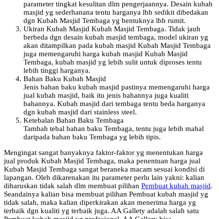
parameter tingkat kesulitan dlm pengerjaannya. Desain kubah
masjid yg sederhanana tentu harganya lbh sedikit dibedakan
dgn Kubah Masjid Tembaga yg bentuknya lbh rumit.
Ukiran Kubah Masjid Kubah Masjid Tembaga. Tidak jauh
berbeda dgn desain kubah masjid tembaga, model ukiran yg
akan ditampilkan pada kubah masjid Kubah Masjid Tembaga
juga memengaruhi harga kubah masjid Kubah Masjid
Tembaga, kubah masjid yg lebih sulit untuk diproses tentu
lebih tinggi harganya.
Bahan Baku Kubah Masjid
Jenis bahan baku kubah masjid pastinya memengaruhi harga
jual kubah masjid, baik itu jenis bahannya juga kualiti
bahannya. Kubah masjid dari tembaga tentu beda harganya
dgn kubah masjid dari stainless steel.
Ketebalan Bahan Baku Tembaga
Tambah tebal bahan baku Tembaga, tentu juga lebih mahal
daripada bahan baku Tembaga yg lebih tipis.
Mengingat sangat banyaknya faktor-faktor yg menentukan harga
jual produk Kubah Masjid Tembaga, maka penentuan harga jual
Kubah Masjid Tembaga sangat beraneka macam sesuai kondisi di
lapangan. Oleh dikarenakan itu parameter perlu lain yakni: kalian
diharuskan tidak salah dlm membuat pilihan
Pembuat kubah masjid
.
Seandainya kalian bisa membuat pilihan Pembuat kubah masjid yg
tidak salah, maka kalian diperkirakan akan menerima harga yg
terbaik dgn kualiti yg terbaik juga. AA Gallety adalah salah satu
Pembuat kubah masjid yg profesional. AA Gallery bisa