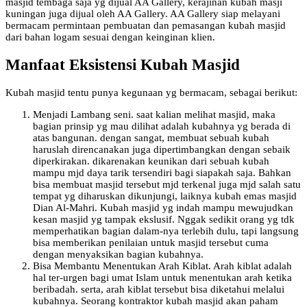
masjid tembaga saja yg dijual AA Gallery, kerajinan kubah masji
kuningan juga dijual oleh AA Gallery. AA Gallery siap melayani
bermacam permintaan pembuatan dan pemasangan kubah masjid
dari bahan logam sesuai dengan keinginan klien.
Manfaat Eksistensi Kubah Masjid
Kubah masjid tentu punya kegunaan yg bermacam, sebagai berikut:
Menjadi Lambang seni. saat kalian melihat masjid, maka
bagian prinsip yg mau dilihat adalah kubahnya yg berada di
atas bangunan. dengan sangat, membuat sebuah kubah
haruslah direncanakan juga dipertimbangkan dengan sebaik
diperkirakan. dikarenakan keunikan dari sebuah kubah
mampu mjd daya tarik tersendiri bagi siapakah saja. Bahkan
bisa membuat masjid tersebut mjd terkenal juga mjd salah satu
tempat yg diharuskan dikunjungi, laiknya kubah emas masjid
Dian Al-Mahri. Kubah masjid yg indah mampu mewujudkan
kesan masjid yg tampak ekslusif. Nggak sedikit orang yg tdk
memperhatikan bagian dalam-nya terlebih dulu, tapi langsung
bisa memberikan penilaian untuk masjid tersebut cuma
dengan menyaksikan bagian kubahnya.
Bisa Membantu Menentukan Arah Kiblat. Arah kiblat adalah
hal ter-urgen bagi umat Islam untuk menentukan arah ketika
beribadah. serta, arah kiblat tersebut bisa diketahui melalui
kubahnya. Seorang kontraktor kubah masjid akan paham