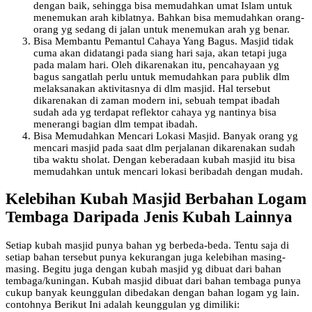
dengan baik, sehingga bisa memudahkan umat Islam untuk
menemukan arah kiblatnya. Bahkan bisa memudahkan orang-
orang yg sedang di jalan untuk menemukan arah yg benar.
Bisa Membantu Pemantul Cahaya Yang Bagus. Masjid tidak
cuma akan didatangi pada siang hari saja, akan tetapi juga
pada malam hari. Oleh dikarenakan itu, pencahayaan yg
bagus sangatlah perlu untuk memudahkan para publik dlm
melaksanakan aktivitasnya di dlm masjid. Hal tersebut
dikarenakan di zaman modern ini, sebuah tempat ibadah
sudah ada yg terdapat reflektor cahaya yg nantinya bisa
menerangi bagian dlm tempat ibadah.
Bisa Memudahkan Mencari Lokasi Masjid. Banyak orang yg
mencari masjid pada saat dlm perjalanan dikarenakan sudah
tiba waktu sholat. Dengan keberadaan kubah masjid itu bisa
memudahkan untuk mencari lokasi beribadah dengan mudah.
Kelebihan Kubah Masjid Berbahan Logam
Tembaga Daripada Jenis Kubah Lainnya
Setiap kubah masjid punya bahan yg berbeda-beda. Tentu saja di
setiap bahan tersebut punya kekurangan juga kelebihan masing-
masing. Begitu juga dengan kubah masjid yg dibuat dari bahan
tembaga/kuningan. Kubah masjid dibuat dari bahan tembaga punya
cukup banyak keunggulan dibedakan dengan bahan logam yg lain.
contohnya Berikut Ini adalah keunggulan yg dimiliki: