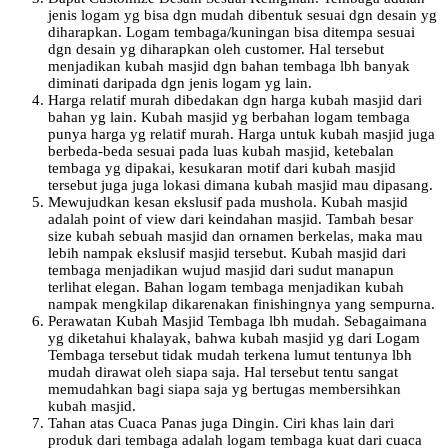
jenis logam yg bisa dgn mudah dibentuk sesuai dgn desain yg
diharapkan. Logam tembaga/kuningan bisa ditempa sesuai
dgn desain yg diharapkan oleh customer. Hal tersebut
menjadikan kubah masjid dgn bahan tembaga lbh banyak
diminati daripada dgn jenis logam yg lain.
Harga relatif murah dibedakan dgn harga kubah masjid dari
bahan yg lain. Kubah masjid yg berbahan logam tembaga
punya harga yg relatif murah. Harga untuk kubah masjid juga
berbeda-beda sesuai pada luas kubah masjid, ketebalan
tembaga yg dipakai, kesukaran motif dari kubah masjid
tersebut juga juga lokasi dimana kubah masjid mau dipasang.
Mewujudkan kesan ekslusif pada mushola. Kubah masjid
adalah point of view dari keindahan masjid. Tambah besar
size kubah sebuah masjid dan ornamen berkelas, maka mau
lebih nampak ekslusif masjid tersebut. Kubah masjid dari
tembaga menjadikan wujud masjid dari sudut manapun
terlihat elegan. Bahan logam tembaga menjadikan kubah
nampak mengkilap dikarenakan finishingnya yang sempurna.
Perawatan Kubah Masjid Tembaga lbh mudah. Sebagaimana
yg diketahui khalayak, bahwa kubah masjid yg dari Logam
Tembaga tersebut tidak mudah terkena lumut tentunya lbh
mudah dirawat oleh siapa saja. Hal tersebut tentu sangat
memudahkan bagi siapa saja yg bertugas membersihkan
kubah masjid.
Tahan atas Cuaca Panas juga Dingin. Ciri khas lain dari
produk dari tembaga adalah logam tembaga kuat dari cuaca