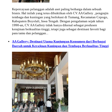
Kepercayaan pelanggan adalah aset paling berharga dalam sebuah
bisnis. Hal inilah yang terus dibuktikan oleh CV. AA Gallery , pengrajin
tembaga dan kuningan yang berlokasi di Tumang, Kecamatan Cepogo,
Kabupaten Boyolali, Jawa Tengah. Dengan pengalaman sejak tahun
1990-an, CV. AA Gallery tidak hanya dikenal sebagai produsen
kerajinan berkualitas tinggi, tetapi juga sebagai destinasi favorit bagi
para tamu dan pelanggan...
AA Gallery: Destinasi Utama Kunjungan Konsumen dari Berbagai
Daerah untuk Kerajinan Kuningan dan Tembaga Berkualitas Tinggi