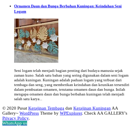
Ornamen Daun dan Bunga Berbahan Kuningan: Keindahan Seni
Logam
Seni logam telah menjadi bagian penting dari budaya manusia sejak
zaman kuno. Salah satu bahan yang sering digunakan dalam seni logam
adalah kuningan. Kuningan adalah paduan logam yang terbuat dari
tembaga dan seng, yang memberikan keindahan dan keunikan tersendiri
dalam pembuatan ornamen, terutama ornamen daun dan bunga. Inilah
mengapa ornamen daun dan bunga berbahan kuningan telah menjadi
salah satu karya...
© 2020 Pusat
Kerajinan Tembaga
dan
Kerajinan Kuningan
AA
Gallery~
WordPress
Theme by
WPExplorer
. Check AA GALLERY's
Privacy Policy
.
WhatsApp us