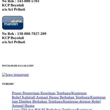
No Rek : 143-000-5703
KCP Boyolali
a/n Ari Prihati
No Rek : 138-000-7027-209
KCP Boyolali
a/n Ari Prihati
INSTAGRAM AA GALLERY
TERBARU
Proses Pengerjaan Kerajinan Tembaga/Kuningan
Relief Kaligrafi Asmaul Husna Berbahan Tembaga/Kuningan
Jam Dinding Berbahan Tembaga/Kuningan dengan Relief
Asmaul Husna
Logo TNI dan POLRI Berbahan Tembaga/Kuningan