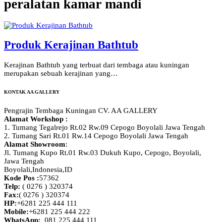
peralatan kamar mandi
Produk Kerajinan Bathtub
Kerajinan Bathtub yang terbuat dari tembaga atau kuningan
merupakan sebuah kerajinan yang…
KONTAK AA GALLERY
Pengrajin Tembaga Kuningan CV. AA GALLERY
Alamat Workshop :
1. Tumang Tegalrejo Rt.02 Rw.09 Cepogo Boyolali Jawa Tengah
2. Tumang Sari Rt.01 Rw.14 Cepogo Boyolali Jawa Tengah
Alamat Showroom
:
Jl. Tumang Kupo Rt.01 Rw.03 Dukuh Kupo, Cepogo, Boyolali,
Jawa Tengah
Boyolali,Indonesia
,
ID
Kode Pos :
57362
Telp:
( 0276 ) 320374
Fax:
( 0276 ) 320374
HP:
+6281 225 444 111
Mobile:
+6281 225 444 222
WhatsApp:
081 225 444 111