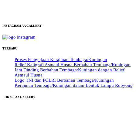
INSTAGRAM AA GALLERY
TERBARU
Proses Pengerjaan Kerajinan Tembaga/Kuningan
Relief Kaligrafi Asmaul Husna Berbahan Tembaga/Kuningan
Jam Dinding Berbahan Tembaga/Kuningan dengan Relief
Asmaul Husna
Logo TNI dan POLRI Berbahan Tembaga/Kuningan
Kerajinan Tembaga/Kuningan dalam Bentuk Lampu Robyong
LOKASI AA GALLERY