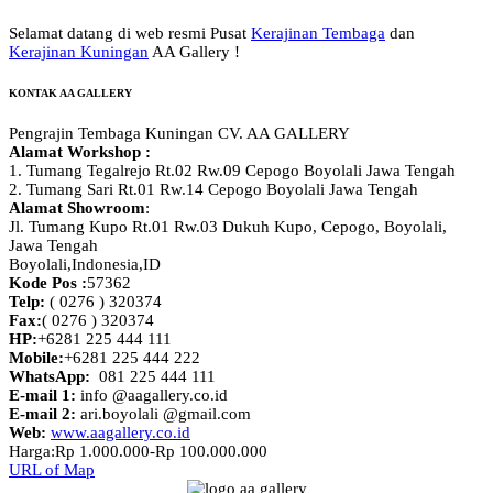
Selamat datang di web resmi Pusat
Kerajinan Tembaga
dan
Kerajinan Kuningan
AA Gallery !
KONTAK AA GALLERY
Pengrajin Tembaga Kuningan CV. AA GALLERY
Alamat Workshop :
1. Tumang Tegalrejo Rt.02 Rw.09 Cepogo Boyolali Jawa Tengah
2. Tumang Sari Rt.01 Rw.14 Cepogo Boyolali Jawa Tengah
Alamat Showroom
:
Jl. Tumang Kupo Rt.01 Rw.03 Dukuh Kupo, Cepogo, Boyolali,
Jawa Tengah
Boyolali,Indonesia
,
ID
Kode Pos :
57362
Telp:
( 0276 ) 320374
Fax:
( 0276 ) 320374
HP:
+6281 225 444 111
Mobile:
+6281 225 444 222
WhatsApp:
081 225 444 111
E-mail 1:
info @aagallery.co.id
E-mail 2:
ari.boyolali @gmail.com
Web:
www.aagallery.co.id
Harga:
Rp 1.000.000-Rp 100.000.000
URL of Map