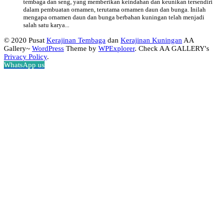
tembaga dan seng, yang memberikan keindahan dan keunikan tersendiri
dalam pembuatan ornamen, terutama ornamen daun dan bunga. Inilah
mengapa ornamen daun dan bunga berbahan kuningan telah menjadi
salah satu karya...
© 2020 Pusat
Kerajinan Tembaga
dan
Kerajinan Kuningan
AA
Gallery~
WordPress
Theme by
WPExplorer
. Check AA GALLERY's
Privacy Policy
.
WhatsApp us