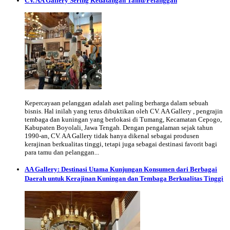
CV. AA Gallery Sering Kedatangan Tamu/Pelanggan
Kepercayaan pelanggan adalah aset paling berharga dalam sebuah
bisnis. Hal inilah yang terus dibuktikan oleh CV. AA Gallery , pengrajin
tembaga dan kuningan yang berlokasi di Tumang, Kecamatan Cepogo,
Kabupaten Boyolali, Jawa Tengah. Dengan pengalaman sejak tahun
1990-an, CV. AA Gallery tidak hanya dikenal sebagai produsen
kerajinan berkualitas tinggi, tetapi juga sebagai destinasi favorit bagi
para tamu dan pelanggan...
AA Gallery: Destinasi Utama Kunjungan Konsumen dari Berbagai
Daerah untuk Kerajinan Kuningan dan Tembaga Berkualitas Tinggi