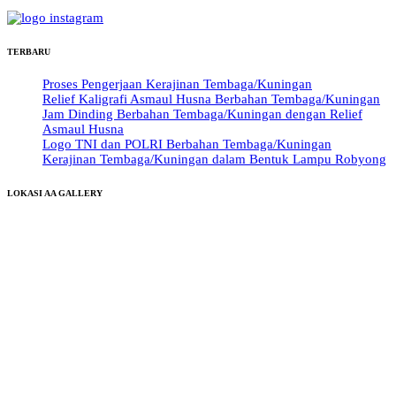
TERBARU
Proses Pengerjaan Kerajinan Tembaga/Kuningan
Relief Kaligrafi Asmaul Husna Berbahan Tembaga/Kuningan
Jam Dinding Berbahan Tembaga/Kuningan dengan Relief
Asmaul Husna
Logo TNI dan POLRI Berbahan Tembaga/Kuningan
Kerajinan Tembaga/Kuningan dalam Bentuk Lampu Robyong
LOKASI AA GALLERY