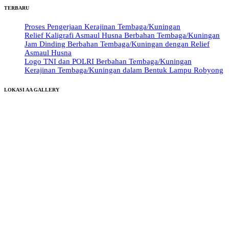
TERBARU
Proses Pengerjaan Kerajinan Tembaga/Kuningan
Relief Kaligrafi Asmaul Husna Berbahan Tembaga/Kuningan
Jam Dinding Berbahan Tembaga/Kuningan dengan Relief
Asmaul Husna
Logo TNI dan POLRI Berbahan Tembaga/Kuningan
Kerajinan Tembaga/Kuningan dalam Bentuk Lampu Robyong
LOKASI AA GALLERY