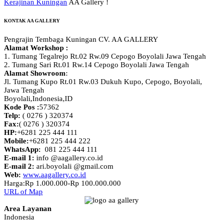
Kerajinan Kuningan
AA Gallery !
KONTAK AA GALLERY
Pengrajin Tembaga Kuningan CV. AA GALLERY
Alamat Workshop :
1. Tumang Tegalrejo Rt.02 Rw.09 Cepogo Boyolali Jawa Tengah
2. Tumang Sari Rt.01 Rw.14 Cepogo Boyolali Jawa Tengah
Alamat Showroom
:
Jl. Tumang Kupo Rt.01 Rw.03 Dukuh Kupo, Cepogo, Boyolali,
Jawa Tengah
Boyolali,Indonesia
,
ID
Kode Pos :
57362
Telp:
( 0276 ) 320374
Fax:
( 0276 ) 320374
HP:
+6281 225 444 111
Mobile:
+6281 225 444 222
WhatsApp:
081 225 444 111
E-mail 1:
info @aagallery.co.id
E-mail 2:
ari.boyolali @gmail.com
Web:
www.aagallery.co.id
Harga:
Rp 1.000.000-Rp 100.000.000
URL of Map
Area Layanan
Indonesia