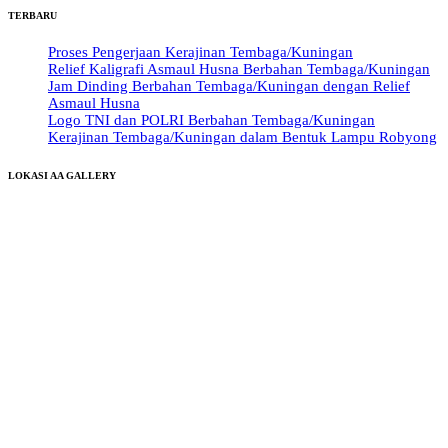
TERBARU
Proses Pengerjaan Kerajinan Tembaga/Kuningan
Relief Kaligrafi Asmaul Husna Berbahan Tembaga/Kuningan
Jam Dinding Berbahan Tembaga/Kuningan dengan Relief
Asmaul Husna
Logo TNI dan POLRI Berbahan Tembaga/Kuningan
Kerajinan Tembaga/Kuningan dalam Bentuk Lampu Robyong
LOKASI AA GALLERY