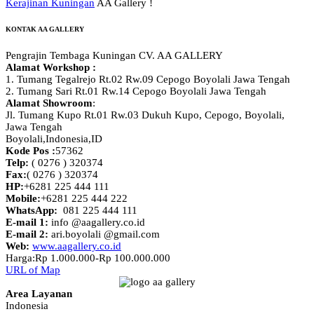
Kerajinan Kuningan
AA Gallery !
KONTAK AA GALLERY
Pengrajin Tembaga Kuningan CV. AA GALLERY
Alamat Workshop :
1. Tumang Tegalrejo Rt.02 Rw.09 Cepogo Boyolali Jawa Tengah
2. Tumang Sari Rt.01 Rw.14 Cepogo Boyolali Jawa Tengah
Alamat Showroom
:
Jl. Tumang Kupo Rt.01 Rw.03 Dukuh Kupo, Cepogo, Boyolali,
Jawa Tengah
Boyolali,Indonesia
,
ID
Kode Pos :
57362
Telp:
( 0276 ) 320374
Fax:
( 0276 ) 320374
HP:
+6281 225 444 111
Mobile:
+6281 225 444 222
WhatsApp:
081 225 444 111
E-mail 1:
info @aagallery.co.id
E-mail 2:
ari.boyolali @gmail.com
Web:
www.aagallery.co.id
Harga:
Rp 1.000.000-Rp 100.000.000
URL of Map
Area Layanan
Indonesia