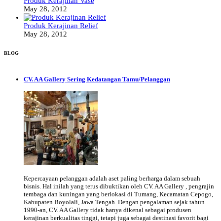
Produk Kerajinan Vase
May 28, 2012
Produk Kerajinan Relief
May 28, 2012
BLOG
CV. AA Gallery Sering Kedatangan Tamu/Pelanggan
Kepercayaan pelanggan adalah aset paling berharga dalam sebuah
bisnis. Hal inilah yang terus dibuktikan oleh CV. AA Gallery , pengrajin
tembaga dan kuningan yang berlokasi di Tumang, Kecamatan Cepogo,
Kabupaten Boyolali, Jawa Tengah. Dengan pengalaman sejak tahun
1990-an, CV. AA Gallery tidak hanya dikenal sebagai produsen
kerajinan berkualitas tinggi, tetapi juga sebagai destinasi favorit bagi