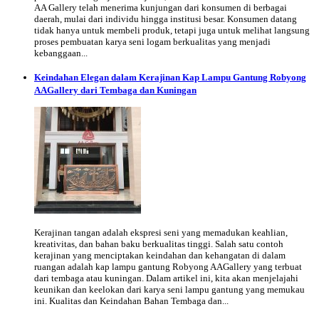
AA Gallery telah menerima kunjungan dari konsumen di berbagai
daerah, mulai dari individu hingga institusi besar. Konsumen datang
tidak hanya untuk membeli produk, tetapi juga untuk melihat langsung
proses pembuatan karya seni logam berkualitas yang menjadi
kebanggaan...
Keindahan Elegan dalam Kerajinan Kap Lampu Gantung Robyong
AAGallery dari Tembaga dan Kuningan
Kerajinan tangan adalah ekspresi seni yang memadukan keahlian,
kreativitas, dan bahan baku berkualitas tinggi. Salah satu contoh
kerajinan yang menciptakan keindahan dan kehangatan di dalam
ruangan adalah kap lampu gantung Robyong AAGallery yang terbuat
dari tembaga atau kuningan. Dalam artikel ini, kita akan menjelajahi
keunikan dan keelokan dari karya seni lampu gantung yang memukau
ini. Kualitas dan Keindahan Bahan Tembaga dan...