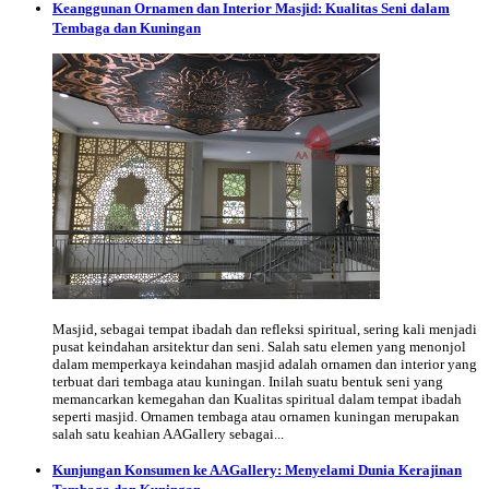
Keanggunan Ornamen dan Interior Masjid: Kualitas Seni dalam
Tembaga dan Kuningan
Masjid, sebagai tempat ibadah dan refleksi spiritual, sering kali menjadi
pusat keindahan arsitektur dan seni. Salah satu elemen yang menonjol
dalam memperkaya keindahan masjid adalah ornamen dan interior yang
terbuat dari tembaga atau kuningan. Inilah suatu bentuk seni yang
memancarkan kemegahan dan Kualitas spiritual dalam tempat ibadah
seperti masjid. Ornamen tembaga atau ornamen kuningan merupakan
salah satu keahian AAGallery sebagai...
Kunjungan Konsumen ke AAGallery: Menyelami Dunia Kerajinan