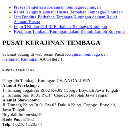
Proses Pengerjaan Kerajinan Tembaga/Kuningan
Relief Kaligrafi Asmaul Husna Berbahan Tembaga/Kuningan
Jam Dinding Berbahan Tembaga/Kuningan dengan Relief
Asmaul Husna
Logo TNI dan POLRI Berbahan Tembaga/Kuningan
Kerajinan Tembaga/Kuningan dalam Bentuk Lampu Robyong
PUSAT KERAJINAN TEMBAGA
Selamat datang di web resmi Pusat
Kerajinan Tembaga
dan
Kerajinan Kuningan
AA Gallery !
KONTAK AA GALLERY
Pengrajin Tembaga Kuningan CV. AA GALLERY
Alamat Workshop :
1. Tumang Tegalrejo Rt.02 Rw.09 Cepogo Boyolali Jawa Tengah
2. Tumang Sari Rt.01 Rw.14 Cepogo Boyolali Jawa Tengah
Alamat Showroom
:
Jl. Tumang Kupo Rt.01 Rw.03 Dukuh Kupo, Cepogo, Boyolali,
Jawa Tengah
Boyolali,Indonesia
,
ID
Kode Pos :
57362
Telp:
( 0276 ) 320374