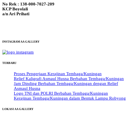
No Rek : 138-000-7027-209
KCP Boyolali
a/n Ari Prihati
INSTAGRAM AA GALLERY
TERBARU
Proses Pengerjaan Kerajinan Tembaga/Kuningan
Relief Kaligrafi Asmaul Husna Berbahan Tembaga/Kuningan
Jam Dinding Berbahan Tembaga/Kuningan dengan Relief
Asmaul Husna
Logo TNI dan POLRI Berbahan Tembaga/Kuningan
Kerajinan Tembaga/Kuningan dalam Bentuk Lampu Robyong
LOKASI AA GALLERY