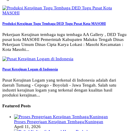
Produksi Kerajinan Tugu Tembaga DED Tugu Pusat Kota MASOHI
Pekerjaan Kerajinan tembaga tugu tembaga AA Gallery , DED Tugu
pusat kota MASOHI Pemerintah Kabupaten Maluku Tengah Dinas
Pekerjaan Umum Dinas Cipta Karya Lokasi : Masohi Kecamatan :
Kota Masohi...
Pusat Kerajinan Logam di Indonesia
Pusat Kerajinan Logam yang terkenal di Indonesia adalah dari
daerah Tumang - Cepogo - Boyolali - Jawa Tengah. Salah satu
industri kerajinan logam yang terkenal dengan kualitas hasil
produksi kerajinan...
Featured Posts
Proses Pengerjaan Kerajinan Tembaga/Kuningan
April 11, 2026