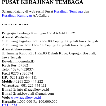
PUSAT KERAJINAN TEMBAGA
Selamat datang di web resmi Pusat
Kerajinan Tembaga
dan
Kerajinan Kuningan
AA Gallery !
KONTAK AA GALLERY
Pengrajin Tembaga Kuningan CV. AA GALLERY
Alamat Workshop :
1. Tumang Tegalrejo Rt.02 Rw.09 Cepogo Boyolali Jawa Tengah
2. Tumang Sari Rt.01 Rw.14 Cepogo Boyolali Jawa Tengah
Alamat Showroom
:
Jl. Tumang Kupo Rt.01 Rw.03 Dukuh Kupo, Cepogo, Boyolali,
Jawa Tengah
Boyolali,Indonesia
,
ID
Kode Pos :
57362
Telp:
( 0276 ) 320374
Fax:
( 0276 ) 320374
HP:
+6281 225 444 111
Mobile:
+6281 225 444 222
WhatsApp:
081 225 444 111
E-mail 1:
info @aagallery.co.id
E-mail 2:
ari.boyolali @gmail.com
Web:
www.aagallery.co.id
Harga:
Rp 1.000.000-Rp 100.000.000
URL of Map