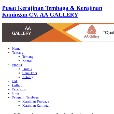
Pusat Kerajinan Tembaga & Kerajinan
Kuningan CV. AA GALLERY
Home
Tentang
Tentang
Kontak
Produk
Produk
Cara Order
Katalog
FAQ
Gallery
Peta Situs
Blog
Pengrajin Tembaga
Kerajinan Tembaga
Kerajinan Kuningan