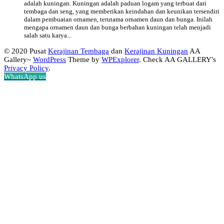
adalah kuningan. Kuningan adalah paduan logam yang terbuat dari
tembaga dan seng, yang memberikan keindahan dan keunikan tersendiri
dalam pembuatan ornamen, terutama ornamen daun dan bunga. Inilah
mengapa ornamen daun dan bunga berbahan kuningan telah menjadi
salah satu karya...
© 2020 Pusat
Kerajinan Tembaga
dan
Kerajinan Kuningan
AA
Gallery~
WordPress
Theme by
WPExplorer
. Check AA GALLERY's
Privacy Policy
.
WhatsApp us