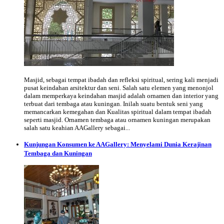
Masjid, sebagai tempat ibadah dan refleksi spiritual, sering kali menjadi
pusat keindahan arsitektur dan seni. Salah satu elemen yang menonjol
dalam memperkaya keindahan masjid adalah ornamen dan interior yang
terbuat dari tembaga atau kuningan. Inilah suatu bentuk seni yang
memancarkan kemegahan dan Kualitas spiritual dalam tempat ibadah
seperti masjid. Ornamen tembaga atau ornamen kuningan merupakan
salah satu keahian AAGallery sebagai...
Kunjungan Konsumen ke AAGallery: Menyelami Dunia Kerajinan
Tembaga dan Kuningan