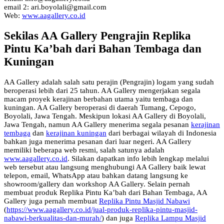
email 2: ari.boyolali@gmail.com
Web:
www.aagallery.co.id
Sekilas AA Gallery Pengrajin Replika
Pintu Ka’bah dari Bahan Tembaga dan
Kuningan
AA Gallery adalah salah satu perajin (Pengrajin) logam yang sudah
beroperasi lebih dari 25 tahun. AA Gallery mengerjakan segala
macam proyek kerajinan berbahan utama yaitu tembaga dan
kuningan. AA Gallery beroperasi di daerah Tumang, Cepogo,
Boyolali, Jawa Tengah. Meskipun lokasi AA Gallery di Boyolali,
Jawa Tengah, namun AA Gallery menerima segala pesanan
kerajinan
tembaga
dan
kerajinan kuningan
dari berbagai wilayah di Indonesia
bahkan juga menerima pesanan dari luar negeri. AA Gallery
memiliki beberapa web resmi, salah satunya adalah
www.aagallery.co.id
. Silakan dapatkan info lebih lengkap melalui
web tersebut atau langsung menghubungi AA Gallery baik lewat
telepon, email, WhatsApp atau bahkan datang langsung ke
showroom/gallery dan workshop AA Gallery. Selain pernah
membuat produk Replika Pintu Ka’bah dari Bahan Tembaga, AA
Gallery juga pernah membuat
Replika Pintu Masjid Nabawi
(
https://www.aagallery.co.id/jual-produk-replika-pintu-masjid-
nabawi-berkualitas-dan-murah/
) dan juga
Replika Lampu Masjid