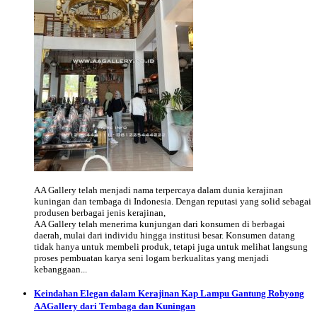
AA Gallery telah menjadi nama terpercaya dalam dunia kerajinan
kuningan dan tembaga di Indonesia. Dengan reputasi yang solid sebagai
produsen berbagai jenis kerajinan,
AA Gallery telah menerima kunjungan dari konsumen di berbagai
daerah, mulai dari individu hingga institusi besar. Konsumen datang
tidak hanya untuk membeli produk, tetapi juga untuk melihat langsung
proses pembuatan karya seni logam berkualitas yang menjadi
kebanggaan...
Keindahan Elegan dalam Kerajinan Kap Lampu Gantung Robyong
AAGallery dari Tembaga dan Kuningan