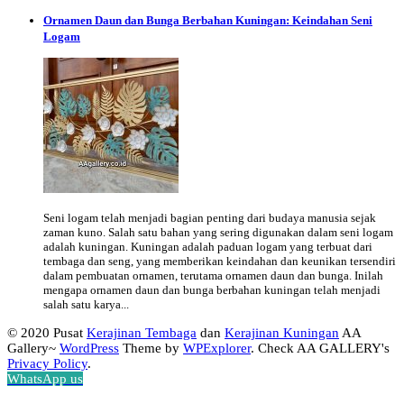
Ornamen Daun dan Bunga Berbahan Kuningan: Keindahan Seni
Logam
Seni logam telah menjadi bagian penting dari budaya manusia sejak
zaman kuno. Salah satu bahan yang sering digunakan dalam seni logam
adalah kuningan. Kuningan adalah paduan logam yang terbuat dari
tembaga dan seng, yang memberikan keindahan dan keunikan tersendiri
dalam pembuatan ornamen, terutama ornamen daun dan bunga. Inilah
mengapa ornamen daun dan bunga berbahan kuningan telah menjadi
salah satu karya...
© 2020 Pusat
Kerajinan Tembaga
dan
Kerajinan Kuningan
AA
Gallery~
WordPress
Theme by
WPExplorer
. Check AA GALLERY's
Privacy Policy
.
WhatsApp us