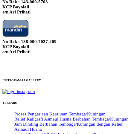
No Rek : 143-000-5703
KCP Boyolali
a/n Ari Prihati
No Rek : 138-000-7027-209
KCP Boyolali
a/n Ari Prihati
INSTAGRAM AA GALLERY
TERBARU
Proses Pengerjaan Kerajinan Tembaga/Kuningan
Relief Kaligrafi Asmaul Husna Berbahan Tembaga/Kuningan
Jam Dinding Berbahan Tembaga/Kuningan dengan Relief
Asmaul Husna