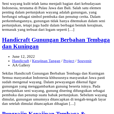
Seni wayang kulit telah lama menjadi bagian dari kebudayaan
Indonesia, terutama di Pulau Jawa dan Bali. Salah satu elemen
penting dalam pertunjukan wayang adalah gunungan, yang
berfungsi sebagai simbol pembuka dan penutup cerita. Dalam
perkembangannya, gunungan tidak hanya ditemukan dalam seni
pertunjukan, tetapi juga hadir dalam berbagai bentuk kerajinan,
termasuk yang terbuat dari logam seperti […]
Handicraft Gunungan Berbahan Tembaga
dan Kuningan
June 12, 2022
Handicraft
/
Kerajinan Tangan
/
Project
/
Souvenir
AA Gallery
Sekilas Handicraft Gunungan Berbahan Tembaga dan Kuningan
Semua masyarakat Indonesia khhususnya masyarakat Jawa pasti
sudah mengenal wayang. Dalam pewayangan dikenal figur
gunungan yang menggambarkan gunung beserta isinya. Pada
pertunjukkan seni wayang, gunung disering difungsikan sebagai
pembuka dan penutup suatu babak pertunjukan. Sebelum wayang
dimulai, gunungan umumnya ditancapkan di tengah-tengah layar
dan setelah dimulai ditancapkan dibagian […]
Pengrajin Kerajinan Tembaga &